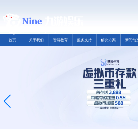
首页
关于我们
智慧教育
服务支持
解决方案
新闻动